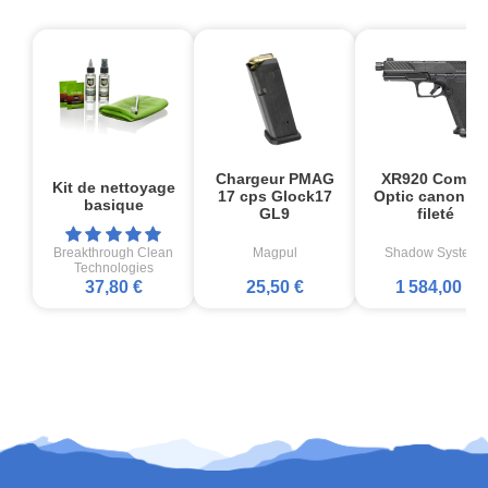
Chargeur PMAG
XR920 Comba
Kit de nettoyage
17 cps Glock17
Optic canon no
basique
GL9
fileté
Breakthrough Clean
Magpul
Shadow Systems
Technologies
37,80 €
25,50 €
1 584,00 €