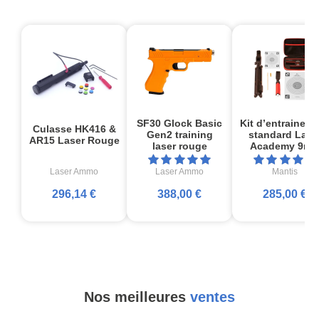
SF30 Glock Basic
Kit d’entrainem
Culasse HK416 &
Gen2 training
standard Lase
AR15 Laser Rouge
laser rouge
Academy 9m
Laser Ammo
Laser Ammo
Mantis
296,14 €
388,00 €
285,00 €
Nos meilleures
ventes