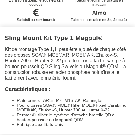
Livraison à domicile sous
48/72h
Retour et échange
gratuit
en
ouvrées
magasin
Satisfait ou
remboursé
Paiement sécurisé en
2x, 3x ou 4x
Sling Mount Kit Type 1 Magpul®
Kit de montage Type 1, il peut être ajouté de chaque côté
des crosses SGA®, MOE®AR, MOE® AK, Zhukov-S,
Hunter 700 et Hunter X-22 pour fixer un attache sangle à
bouton-poussoir QD Sling Swivels ou Magpul® QDM. La
construction robuste en acier phosphaté noir s'installe
facilement avec le matériel fourni.
Caractéristiques :
Plateformes : AR15, M4, M16, AK, Remington
Pour crosses SGA®, MOE® Rifle, MOE® Fixed Carabine,
MOE® AK, Zhukov-S, Hunter 700 et Hunter X-22
Permet d'utiliser le système d'attache bretelle QD à
bouton-poussoir ou Magpul® QDM
Fabriqué aux Etats-Unis