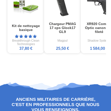
Chargeur PMAG
XR920 Comba
Kit de nettoyage
17 cps Glock17
Optic canon no
basique
GL9
fileté
Breakthrough Clean
Magpul
Shadow Systems
Technologies
37,80 €
25,50 €
1 584,00 €
ANCIENS MILITAIRES DE CARRIÈRE,
C'EST EN PROFESSIONNELS QUE NOUS
VOUS RENSEIGNONS.