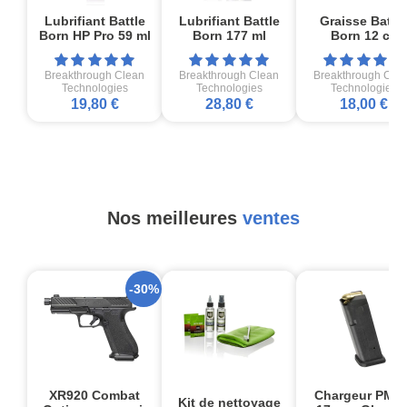
Lubrifiant Battle
Lubrifiant Battle
Graisse Battle
Born HP Pro 59 ml
Born 177 ml
Born 12 cc
Breakthrough Clean
Breakthrough Clean
Breakthrough Cle
Technologies
Technologies
Technologies
19,80 €
28,80 €
18,00 €
Nos meilleures
ventes
-30%
XR920 Combat
Chargeur PMA
Kit de nettoyage