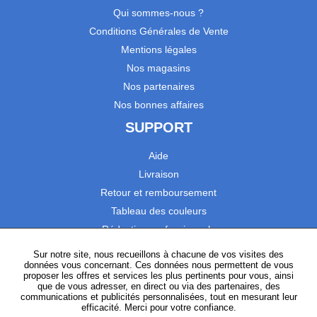
Qui sommes-nous ?
Conditions Générales de Vente
Mentions légales
Nos magasins
Nos partenaires
Nos bonnes affaires
SUPPORT
Aide
Livraison
Retour et remboursement
Tableau des couleurs
Réduction professionnels
Catalogues
Sur notre site, nous recueillons à chacune de vos visites des
données vous concernant. Ces données nous permettent de vous
Satisfaction Clients
proposer les offres et services les plus pertinents pour vous, ainsi
que de vous adresser, en direct ou via des partenaires, des
communications et publicités personnalisées, tout en mesurant leur
SUIVEZ-NOUS
efficacité. Merci pour votre confiance.