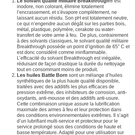
Le solvant qualité militaire Breakthrough®
est
inodore, non colorant, élimine totalement
l’encrassement, et s'évapore complètement, ne
laissant aucun résidu. Son pH est totalement neutre,
ce qui n’engendre aucun dégât sur les parties bois,
métal, plastique, polymère, cerakote ou water-
transfert de votre arme à feu. De plus, contrairement
à des solvants classiques, le solvant qualité militaire
Breakthrough possède un point d’ignition de 65° C et
est donc considéré comme ininflammable.
L’efficacité du solvant Breakthrough est inégalée,
réduisant de façon drastique la durée du nettoyage
tout en consommant moins de produit.
Les huiles Battle Born
sont un mélange d’huiles
synthétiques de la plus haute qualité disponible,
traitées avec des additifs les plus efficaces de
pression extrême, des inhibiteurs de corrosion, anti-
oxydants, anti-mousse et des additifs anti-usure.
Cette combinaison unique assure la lubrification
maximale des armes à feu et leur protection dans
des conditions environnementales extrêmes. Il s’agit
d’un lubrifiant multi-service et protecteur pour le
service prolongé sous des conditions de haute et
basse température. Adapté pour une utilisation sur