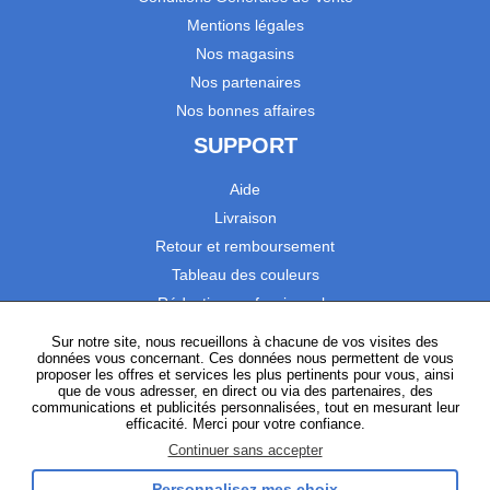
Mentions légales
Nos magasins
Nos partenaires
Nos bonnes affaires
SUPPORT
Aide
Livraison
Retour et remboursement
Tableau des couleurs
Réduction professionnels
Catalogues
Sur notre site, nous recueillons à chacune de vos visites des
données vous concernant. Ces données nous permettent de vous
Satisfaction Clients
proposer les offres et services les plus pertinents pour vous, ainsi
que de vous adresser, en direct ou via des partenaires, des
communications et publicités personnalisées, tout en mesurant leur
SUIVEZ-NOUS
efficacité. Merci pour votre confiance.
Continuer sans accepter
Personnalisez mes choix