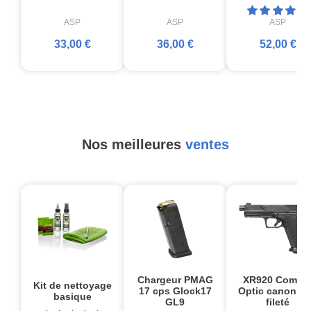
ASP
ASP
ASP
33,00 €
36,00 €
52,00 €
Nos meilleures
ventes
Chargeur PMAG
XR920 Comba
Kit de nettoyage
17 cps Glock17
Optic canon no
basique
GL9
fileté