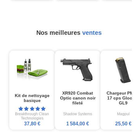
Nos meilleures
ventes
XR920 Combat
Chargeur PMA
Kit de nettoyage
Optic canon noir
17 cps Glock1
basique
fileté
GL9
Breakthrough Clean
Shadow Systems
Magpul
Technologies
37,80 €
1 584,00 €
25,50 €