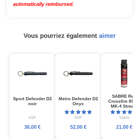
automatically reimbursed.
Vous pourriez également
aimer
SABRE Red
Sport Defender D2
Metro Defender D2
Crossfire 89 m
noir
Onyx
MK-4 Stream
ASP
ASP
Sabre
36,00 €
52,00 €
21,00 €