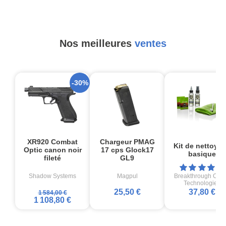
Nos meilleures
ventes
-30%
XR920 Combat
Chargeur PMAG
Kit de nettoya
Optic canon noir
17 cps Glock17
basique
fileté
GL9
Shadow Systems
Magpul
Breakthrough Cle
Technologies
25,50 €
37,80 €
1 584,00 €
1 108,80 €