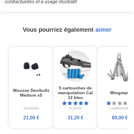
contractuelles et à usage illustratif.
Vous pourriez également
aimer
5 cartouches de
Mousse Decibullz
manipulation Cal
Wingman
Medium x5
12 bleu
Decibullz
A-Zoom
Leatherman
21,00 €
31,20 €
89,00 €