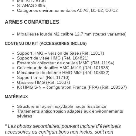
MIL-STD-810G
STANAG 2895
Catégories environnementales A1-A3, B1-B2, C0-C2
ARMES COMPATIBLES
Mitrailleuse lourde M2 calibre 12,7 mm (toutes variantes)
CONTENU DU KIT (ACCESSOIRES INCLUS)
Support HMG – version de base (Réf. 11017)
Support de visée HMG (Réf. 104821)
Ensemble collecteur de douilles MMG (Réf. 11194)
Collecteur de douilles HMG-Mk19 (Réf. 101935)
Mécanisme de détente HMG Mk2 (Réf. 103932)
Support tri-rail (Réf. 11710)
Glissière HMG (Réf. 11637)
Kit HMG S-N – configuration France (FRA) (Réf. 109367)
MATÉRIAUX
Structure en acier inoxydable haute résistance
Traitements anticorrosion adaptés aux environnements
sévères
* Les photos secondaires, pouvant inclure d’éventuels
accessoires ou configurations non inclus, sont non