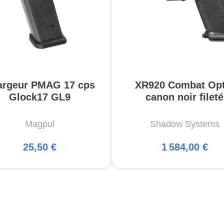
argeur PMAG 17 cps
XR920 Combat Opt
Glock17 GL9
canon noir fileté
Magpul
Shadow Systems
25,50 €
1 584,00 €