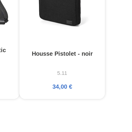
ic
Housse Pistolet - noir
5.11
34,00 €