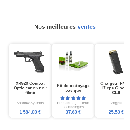
Nos meilleures
ventes
XR920 Combat
Chargeur PMA
Kit de nettoyage
Optic canon noir
17 cps Glock1
basique
fileté
GL9
Shadow Systems
Breakthrough Clean
Magpul
Technologies
1 584,00 €
37,80 €
25,50 €