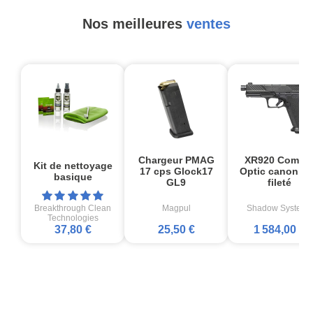
Nos meilleures
ventes
Chargeur PMAG
XR920 Comba
Kit de nettoyage
17 cps Glock17
Optic canon no
basique
GL9
fileté
Breakthrough Clean
Magpul
Shadow Systems
Technologies
37,80 €
25,50 €
1 584,00 €