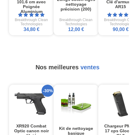
Clé d'armurier
101.6 cm avec
nettoyage
AR15
Poignée
précision (200)
Aluminium
Breakthrough Clean
Breakthrough Clean
Breakthrough Cle
Technologies
Technologies
Technologies
34,80 €
12,00 €
90,00 €
Nos meilleures
ventes
-30%
XR920 Combat
Chargeur PMA
Kit de nettoyage
Optic canon noir
17 cps Glock1
basique