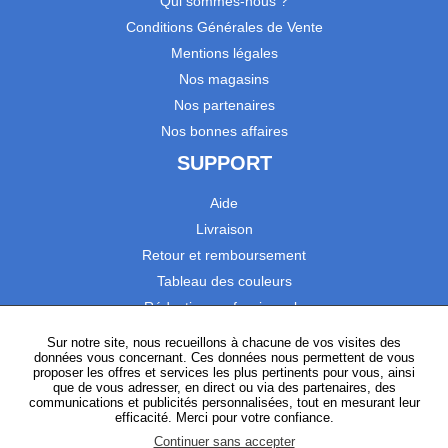
Qui sommes-nous ?
Conditions Générales de Vente
Mentions légales
Nos magasins
Nos partenaires
Nos bonnes affaires
SUPPORT
Aide
Livraison
Retour et remboursement
Tableau des couleurs
Réduction professionnels
Catalogues
Sur notre site, nous recueillons à chacune de vos visites des
données vous concernant. Ces données nous permettent de vous
Satisfaction Clients
proposer les offres et services les plus pertinents pour vous, ainsi
que de vous adresser, en direct ou via des partenaires, des
communications et publicités personnalisées, tout en mesurant leur
SUIVEZ-NOUS
efficacité. Merci pour votre confiance.
Continuer sans accepter