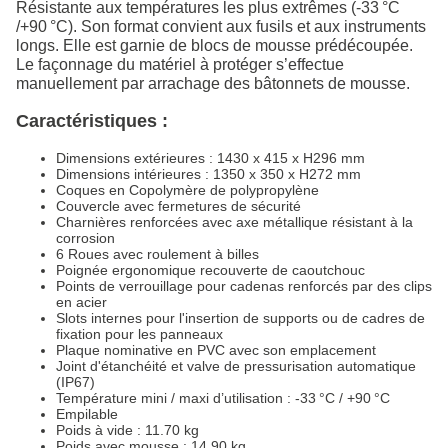
Résistante aux températures les plus extrêmes (-33 °C
/+90 °C). Son format convient aux fusils et aux instruments
longs. Elle est garnie de blocs de mousse prédécoupée.
Le façonnage du matériel à protéger s’effectue
manuellement par arrachage des bâtonnets de mousse.
Caractéristiques :
Dimensions extérieures : 1430 x 415 x H296 mm
Dimensions intérieures : 1350 x 350 x H272 mm
Coques en Copolymère de polypropylène
Couvercle avec fermetures de sécurité
Charnières renforcées avec axe métallique résistant à la
corrosion
6 Roues avec roulement à billes
Poignée ergonomique recouverte de caoutchouc
Points de verrouillage pour cadenas renforcés par des clips
en acier
Slots internes pour l'insertion de supports ou de cadres de
fixation pour les panneaux
Plaque nominative en PVC avec son emplacement
Joint d'étanchéité et valve de pressurisation automatique
(IP67)
Température mini / maxi d’utilisation : -33 °C / +90 °C
Empilable
Poids à vide : 11.70 kg
Poids avec mousse : 14.90 kg