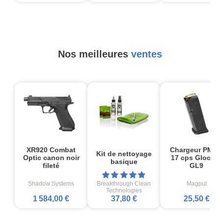
Nos meilleures
ventes
XR920 Combat
Chargeur PMA
Kit de nettoyage
Optic canon noir
17 cps Glock1
basique
fileté
GL9
Shadow Systems
Breakthrough Clean
Magpul
Technologies
1 584,00 €
37,80 €
25,50 €