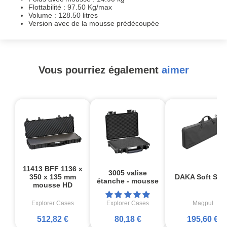
Flottabilité : 97.50 Kg/max
Volume : 128.50 litres
Version avec de la mousse prédécoupée
Vous pourriez également
aimer
11413 BFF 1136 x
3005 valise
350 x 135 mm
DAKA Soft SC3
étanche - mousse
mousse HD
Explorer Cases
Explorer Cases
Magpul
512,82 €
80,18 €
195,60 €