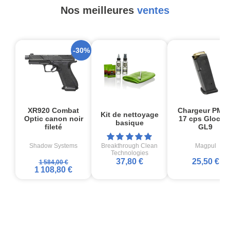
Nos meilleures
ventes
-30%
XR920 Combat
Chargeur PMA
Kit de nettoyage
Optic canon noir
17 cps Glock1
basique
fileté
GL9
Shadow Systems
Breakthrough Clean
Magpul
Technologies
37,80 €
25,50 €
1 584,00 €
1 108,80 €