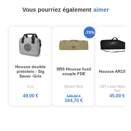
Vous pourriez également
aimer
-70%
Housse double
SRS Housse fusil
pistolets - Sig
Housse AR15 L
souple FDE
Sauer -Gris
5.11
Desert Tech
LMT Lewis Machine
Tool
49,00 €
45,00 €
549,00 €
164,70 €