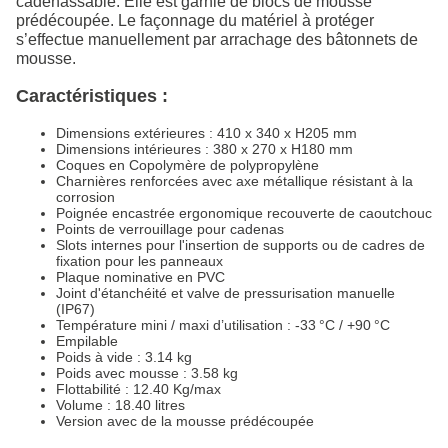
cadenassable. Elle est garnie de blocs de mousse
prédécoupée. Le façonnage du matériel à protéger
s’effectue manuellement par arrachage des bâtonnets de
mousse.
Caractéristiques :
Dimensions extérieures : 410 x 340 x H205 mm
Dimensions intérieures : 380 x 270 x H180 mm
Coques en Copolymère de polypropylène
Charnières renforcées avec axe métallique résistant à la
corrosion
Poignée encastrée ergonomique recouverte de caoutchouc
Points de verrouillage pour cadenas
Slots internes pour l'insertion de supports ou de cadres de
fixation pour les panneaux
Plaque nominative en PVC
Joint d'étanchéité et valve de pressurisation manuelle
(IP67)
Température mini / maxi d’utilisation : -33 °C / +90 °C
Empilable
Poids à vide : 3.14 kg
Poids avec mousse : 3.58 kg
Flottabilité : 12.40 Kg/max
Volume : 18.40 litres
Version avec de la mousse prédécoupée