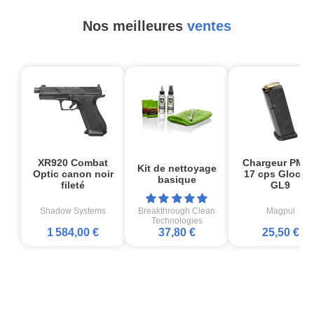
Nos meilleures
ventes
XR920 Combat
Chargeur PMA
Kit de nettoyage
Optic canon noir
17 cps Glock1
basique
fileté
GL9
Shadow Systems
Breakthrough Clean
Magpul
Technologies
1 584,00 €
37,80 €
25,50 €