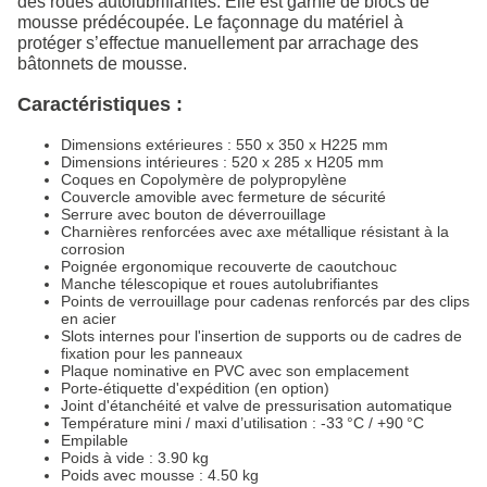
des roues autolubrifiantes. Elle est garnie de blocs de
mousse prédécoupée. Le façonnage du matériel à
protéger s’effectue manuellement par arrachage des
bâtonnets de mousse.
Caractéristiques :
Dimensions extérieures : 550 x 350 x H225 mm
Dimensions intérieures : 520 x 285 x H205 mm
Coques en Copolymère de polypropylène
Couvercle amovible avec fermeture de sécurité
Serrure avec bouton de déverrouillage
Charnières renforcées avec axe métallique résistant à la
corrosion
Poignée ergonomique recouverte de caoutchouc
Manche télescopique et roues autolubrifiantes
Points de verrouillage pour cadenas renforcés par des clips
en acier
Slots internes pour l'insertion de supports ou de cadres de
fixation pour les panneaux
Plaque nominative en PVC avec son emplacement
Porte-étiquette d'expédition (en option)
Joint d'étanchéité et valve de pressurisation automatique
Température mini / maxi d’utilisation : -33 °C / +90 °C
Empilable
Poids à vide : 3.90 kg
Poids avec mousse : 4.50 kg