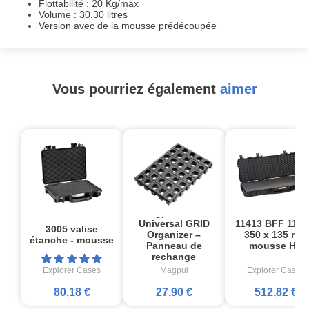
Flottabilité : 20 Kg/max
Volume : 30.30 litres
Version avec de la mousse prédécoupée
Vous pourriez également
aimer
Magpul DAKA
11413 BFF 1136
Universal GRID
3005 valise
350 x 135 mm
Organizer –
étanche - mousse
mousse HD
Panneau de
rechange
Explorer Cases
Magpul
Explorer Cases
80,18 €
27,90 €
512,82 €