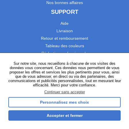
Nos bonnes affaires
SUPPORT
Aide
Livraison
Retour et remboursement
Tableau des couleurs
Réduction professionnels
Catalogues
Sur notre site, nous recueillons à chacune de vos visites des
données vous concernant. Ces données nous permettent de vous
Satisfaction Clients
proposer les offres et services les plus pertinents pour vous, ainsi
que de vous adresser, en direct ou via des partenaires, des
communications et publicités personnalisées, tout en mesurant leur
SUIVEZ-NOUS
efficacité. Merci pour votre confiance.
Continuer sans accepter
Personnalisez mes choix
Instagram
TikTok
Facebook
YouTube
LinkedIn
Accepter et fermer
Gestion des cookies
Plan du site