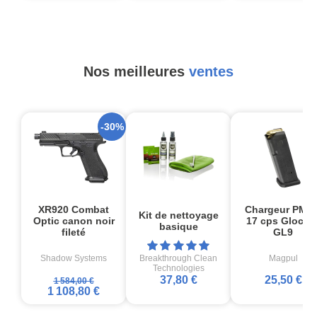
Nos meilleures
ventes
-30%
XR920 Combat
Chargeur PMA
Kit de nettoyage
Optic canon noir
17 cps Glock1
basique
fileté
GL9
Shadow Systems
Breakthrough Clean
Magpul
Technologies
37,80 €
25,50 €
1 584,00 €
1 108,80 €