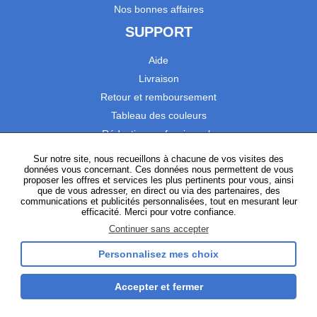
Nos bonnes affaires
SUPPORT
Aide
Livraison
Retour et remboursement
Tableau des couleurs
Réduction professionnels
Catalogues
Sur notre site, nous recueillons à chacune de vos visites des
données vous concernant. Ces données nous permettent de vous
Satisfaction Clients
proposer les offres et services les plus pertinents pour vous, ainsi
que de vous adresser, en direct ou via des partenaires, des
communications et publicités personnalisées, tout en mesurant leur
SUIVEZ-NOUS
efficacité. Merci pour votre confiance.
Continuer sans accepter
Personnalisez mes choix
Instagram
TikTok
Facebook
YouTube
LinkedIn
Accepter et fermer
Gestion des cookies
Plan du site