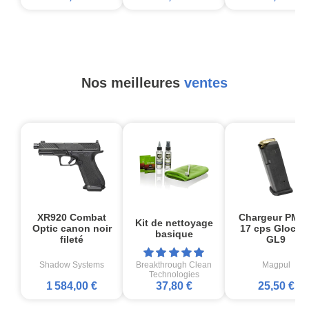
Nos meilleures
ventes
XR920 Combat
Chargeur PMA
Kit de nettoyage
Optic canon noir
17 cps Glock1
basique
fileté
GL9
Shadow Systems
Breakthrough Clean
Magpul
Technologies
1 584,00 €
37,80 €
25,50 €