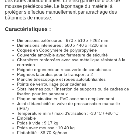
des roues autolubrifiantes. Elle est garnie de blocs de
mousse prédécoupée. Le façonnage du matériel à
protéger s’effectue manuellement par arrachage des
bâtonnets de mousse.
Caractéristiques :
Dimensions extérieures : 670 x 510 x H262 mm
Dimensions intérieures : 580 x 440 x H220 mm
Coques en Copolymère de polypropylène
Couvercle amovible avec fermeture de sécurité
Charnières renforcées avec axe métallique résistant à la
corrosion
Poignée ergonomique recouverte de caoutchouc
Poignées latérales pour le transport à 2
Manche télescopique et roues autolubrifiantes
Points de verrouillage pour cadenas
Slots internes pour l'insertion de supports ou de cadres de
fixation pour les panneaux
Plaque nominative en PVC avec son emplacement
Joint d'étanchéité et valve de pressurisation manuelle
(IP67)
Température mini / maxi d’utilisation : -33 °C / +90 °C
Empilable
Poids à vide : 9.17 kg
Poids avec mousse : 10.40 kg
Flottabilité : 36.70 Kg/max