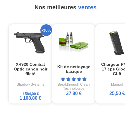
Nos meilleures
ventes
-30%
XR920 Combat
Chargeur PMA
Kit de nettoyage
Optic canon noir
17 cps Glock1
basique
fileté
GL9
Shadow Systems
Breakthrough Clean
Magpul
Technologies
37,80 €
25,50 €
1 584,00 €
1 108,80 €