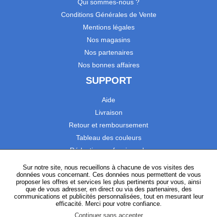
Qui sommes-nous ?
Conditions Générales de Vente
Mentions légales
Nos magasins
Nos partenaires
Nos bonnes affaires
SUPPORT
Aide
Livraison
Retour et remboursement
Tableau des couleurs
Réduction professionnels
Catalogues
Sur notre site, nous recueillons à chacune de vos visites des
données vous concernant. Ces données nous permettent de vous
Satisfaction Clients
proposer les offres et services les plus pertinents pour vous, ainsi
que de vous adresser, en direct ou via des partenaires, des
communications et publicités personnalisées, tout en mesurant leur
SUIVEZ-NOUS
efficacité. Merci pour votre confiance.
Continuer sans accepter