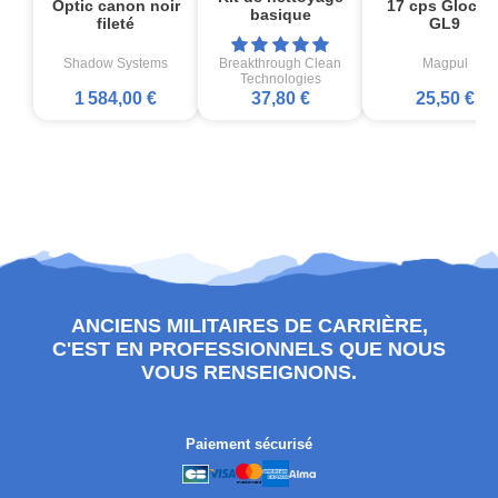
Optic canon noir
17 cps Glock1
basique
fileté
GL9
Shadow Systems
Breakthrough Clean
Magpul
Technologies
1 584,00 €
37,80 €
25,50 €
ANCIENS MILITAIRES DE CARRIÈRE,
C'EST EN PROFESSIONNELS QUE NOUS
VOUS RENSEIGNONS.
Paiement sécurisé