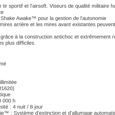
e tir sportif et l'airsoft. Viseurs de qualité militai
xe
te Shake Awake™ pour la gestion de l'autonomie
 mires arrière et les mires avant existantes peuven
 : grâce à la construction antichoc et extrêmement
s plus difficiles.
rmé
llimitée
CR1620)
tique
0 000 h
ité : 4 nuit / 8 jour
e™ : Système d'extinction et d'allumage automat