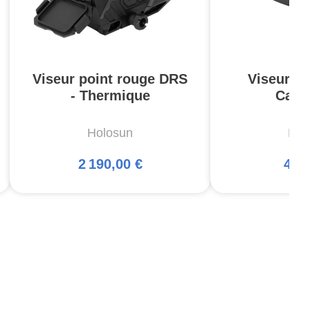
Viseur point rouge DRS
Viseur C
- Thermique
Carr
Holosun
Hol
2 190,00 €
450