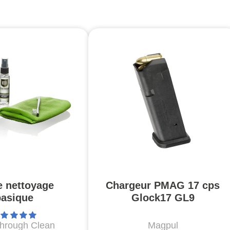
e nettoyage
Chargeur PMAG 17 cps
basique
Glock17 GL9
through Clean
Magpul