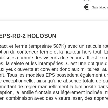
Satisfait ou
 EPS-RD-2 HOLOSUN
act et fermé (empreinte 507K) avec un réticule ro
ion du conteneur fermé et la hauteur hors tout. La 
tilisées comme des viseurs de secours. Il est excell
iles, la saleté et les intempéries. C'est une optique d
ux yeux ouverts et convient donc aux militaires, au
rsoft. Tous les modèles EPS possèdent également un
xceptionnelle, ainsi qu'une absence totale de par
ermettant de régler manuellement la luminosité dans
tion, la lentille frontale est légèrement inclinée, m
s en combinaison avec des viseurs laser, des appare