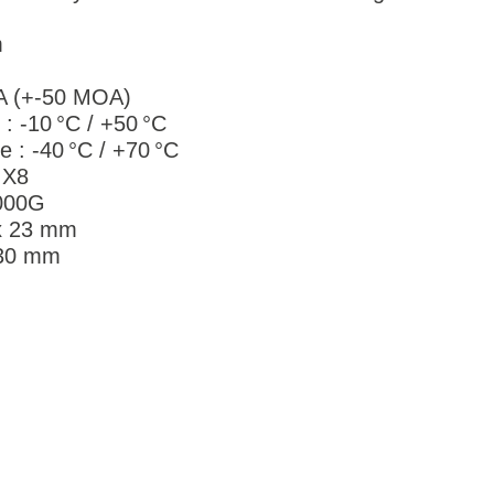
m
OA (+-50 MOA)
 : -10 °C / +50 °C
 : -40 °C / +70 °C
P X8
5000G
6 x 23 mm
 30 mm