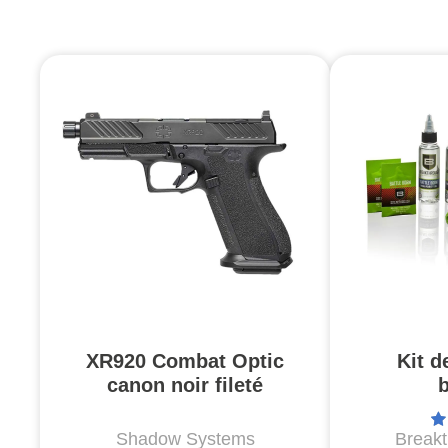
XR920 Combat Optic
Kit d
canon noir fileté
Shadow Systems
Break