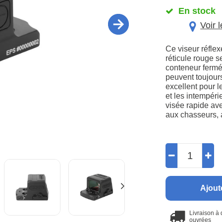
En stock
Voir 
Ce viseur réfle
réticule rouge 
conteneur fermé 
peuvent toujours
excellent pour le
et les intempéri
visée rapide ave
aux chasseurs, au
Ajout
Livraison à
ouvrées