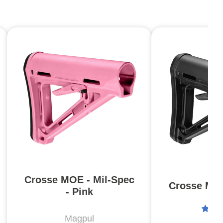
Crosse MOE - Mil-Spec
Crosse MOE
- Pink
Magpul
Ma