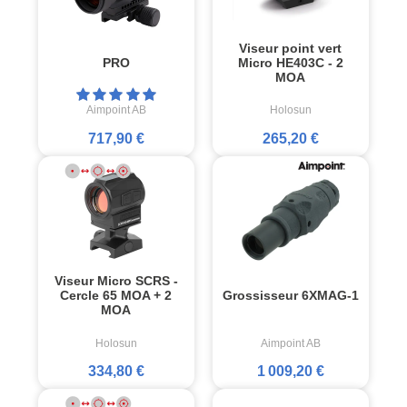
Viseur point vert
PRO
Micro HE403C - 2
MOA
Aimpoint AB
Holosun
717,90 €
265,20 €
Viseur Micro SCRS -
Cercle 65 MOA + 2
Grossisseur 6XMAG-1
MOA
Holosun
Aimpoint AB
334,80 €
1 009,20 €