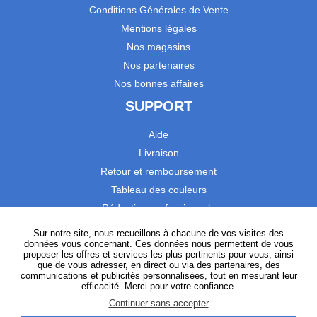
Conditions Générales de Vente
Mentions légales
Nos magasins
Nos partenaires
Nos bonnes affaires
SUPPORT
Aide
Livraison
Retour et remboursement
Tableau des couleurs
Réduction professionnels
Catalogues
Sur notre site, nous recueillons à chacune de vos visites des
données vous concernant. Ces données nous permettent de vous
Satisfaction Clients
proposer les offres et services les plus pertinents pour vous, ainsi
que de vous adresser, en direct ou via des partenaires, des
communications et publicités personnalisées, tout en mesurant leur
SUIVEZ-NOUS
efficacité. Merci pour votre confiance.
Continuer sans accepter