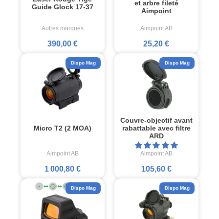
et arbre fileté
Guide Glock 17-37
Aimpoint
Autres marques
Aimpoint AB
390,00 €
25,20 €
Dispo Mag
Dispo Mag
Couvre-objectif avant
Micro T2 (2 MOA)
rabattable avec filtre
ARD
Aimpoint AB
Aimpoint AB
1 000,80 €
105,60 €
Dispo Mag
Dispo Mag