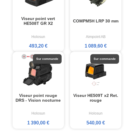
Viseur point vert
COMPM5H LRP 30 mm
HE508T GR X2
Holosun
Aimpoint AB
493,20 €
1 089,60 €
Sur commande
Sur commande
Viseur point rouge
Viseur HE509T x2 Ret.
DRS - Vision nocturne
rouge
Holosun
Holosun
1 390,00 €
540,00 €