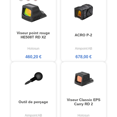
Viseur point rouge
ACRO P-2
HE508T RD X2
Holosun
Aimpoint AB
460,20 €
678,00 €
Viseur Classic EPS
Outil de perçage
Carry RD 2
Aimpoint AB
Holosun