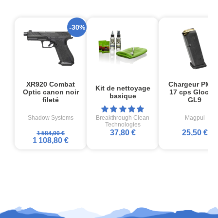
-30%
XR920 Combat
Chargeur PMA
Kit de nettoyage
Optic canon noir
17 cps Glock1
basique
fileté
GL9
Shadow Systems
Breakthrough Clean
Magpul
Technologies
37,80 €
25,50 €
1 584,00 €
1 108,80 €