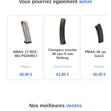
Vous pourriez également
aimer
Chargeur courbe
AMAG 17 SG9 -
PMAG 40 cps 
30 cps 9 mm
SIG P320/M17
Gen3
Stribog
Magpul
Grand Power
Magpul
48,90 €
43,80 €
36,00 €
Nos meilleures
ventes