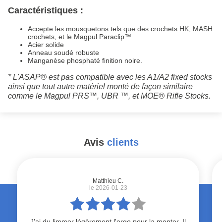
Caractéristiques :
Accepte les mousquetons tels que des crochets HK, MASH
crochets, et le Magpul Paraclip™
Acier solide
Anneau soudé robuste
Manganèse phosphaté finition noire.
* L'ASAP® est pas compatible avec les A1/A2 fixed stocks
ainsi que tout autre matériel monté de façon similaire
comme le Magpul PRS™, UBR ™, et MOE® Rifle Stocks.
Avis
clients
#
Matthieu C.
le 2026-01-23
J'ai du limmer légèrement l'ergo pour la monter. Il