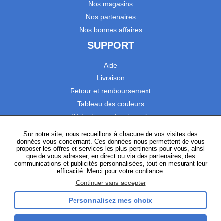
Nos magasins
Nos partenaires
Nos bonnes affaires
SUPPORT
Aide
Livraison
Retour et remboursement
Tableau des couleurs
Réduction professionnels
Catalogues
Sur notre site, nous recueillons à chacune de vos visites des
données vous concernant. Ces données nous permettent de vous
Satisfaction Clients
proposer les offres et services les plus pertinents pour vous, ainsi
que de vous adresser, en direct ou via des partenaires, des
communications et publicités personnalisées, tout en mesurant leur
SUIVEZ-NOUS
efficacité. Merci pour votre confiance.
Continuer sans accepter
Personnalisez mes choix
Instagram
TikTok
Facebook
YouTube
LinkedIn