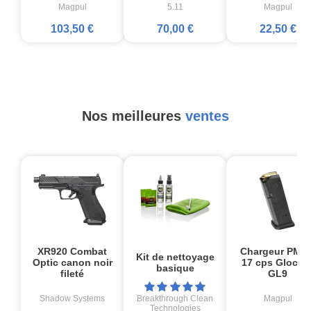
Magpul
5.11
Magpul
103,50 €
70,00 €
22,50 €
Nos meilleures
ventes
XR920 Combat
Chargeur PMA
Kit de nettoyage
Optic canon noir
17 cps Glock1
basique
fileté
GL9
Shadow Systems
Breakthrough Clean
Magpul
Technologies