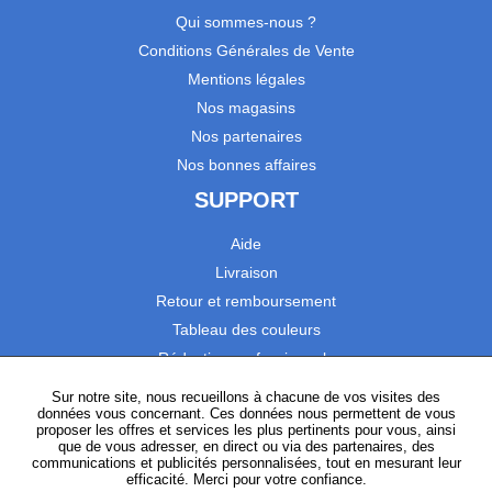
Qui sommes-nous ?
Conditions Générales de Vente
Mentions légales
Nos magasins
Nos partenaires
Nos bonnes affaires
SUPPORT
Aide
Livraison
Retour et remboursement
Tableau des couleurs
Réduction professionnels
Catalogues
Sur notre site, nous recueillons à chacune de vos visites des
données vous concernant. Ces données nous permettent de vous
Satisfaction Clients
proposer les offres et services les plus pertinents pour vous, ainsi
que de vous adresser, en direct ou via des partenaires, des
communications et publicités personnalisées, tout en mesurant leur
SUIVEZ-NOUS
efficacité. Merci pour votre confiance.