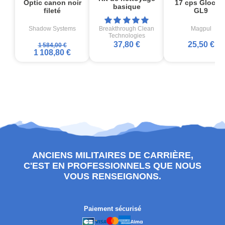
Optic canon noir
17 cps Glock1
basique
fileté
GL9
Shadow Systems
Breakthrough Clean
Magpul
Technologies
37,80 €
25,50 €
1 584,00 €
1 108,80 €
ANCIENS MILITAIRES DE CARRIÈRE,
C'EST EN PROFESSIONNELS QUE NOUS
VOUS RENSEIGNONS.
Paiement sécurisé