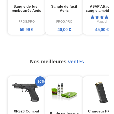
Sangle de fusil
Sangle de fusil
ASAP Attache
rembourrée Aeris
Aeris
sangle ambidex
FROG.PRO
FROG.PRO
Magpul
59,99 €
40,00 €
45,00 €
Nos meilleures
ventes
-30%
XR920 Combat
Chargeur PMA
Kit de nettoyage