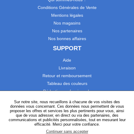
Conditions Générales de Vente
Mentions légales
Nos magasins
Nos partenaires
Nos bonnes affaires
SUPPORT
Aide
Livraison
Retour et remboursement
Tableau des couleurs
Réduction professionnels
Catalogues
Sur notre site, nous recueillons à chacune de vos visites des
données vous concernant. Ces données nous permettent de vous
Satisfaction Clients
proposer les offres et services les plus pertinents pour vous, ainsi
que de vous adresser, en direct ou via des partenaires, des
communications et publicités personnalisées, tout en mesurant leur
SUIVEZ-NOUS
efficacité. Merci pour votre confiance.
Continuer sans accepter