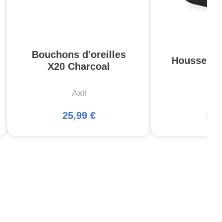
Bouchons d'oreilles
Housse Pis
X20 Charcoal
Axil
5
25,99 €
34,