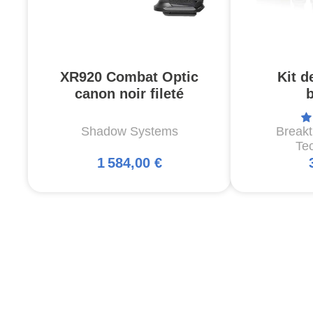
XR920 Combat Optic
Kit d
canon noir fileté
Shadow Systems
Break
Te
1 584,00 €