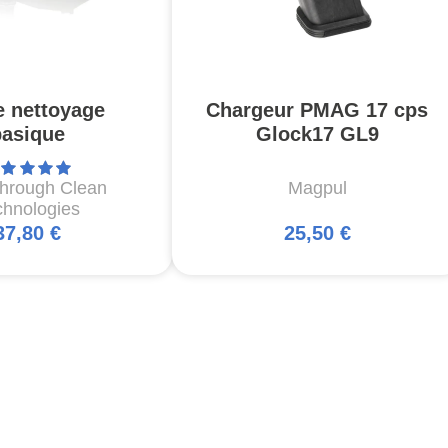
e nettoyage
Chargeur PMAG 17 cps
basique
Glock17 GL9
through Clean
Magpul
chnologies
37,80 €
25,50 €