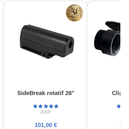
SideBreak rotatif 26"
Clip 
ASP
A
101,00 €
37,