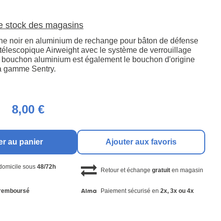
le stock des magasins
ne noir en aluminium de rechange pour bâton de défense
 télescopique Airweight avec le système de verrouillage
e bouchon aluminium est également le bouchon d'origine
a gamme Sentry.
8,00 €
er au panier
Ajouter aux favoris
 domicile sous
48/72h
Retour et échange
gratuit
en magasin
remboursé
Paiement sécurisé en
2x, 3x ou 4x