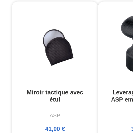
Miroir tactique avec
Levera
étui
ASP emb
ASP
41,00 €