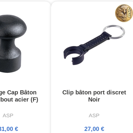
ge Cap Bâton
Clip bâton port discret
out acier (F)
Noir
ASP
ASP
31,00 €
27,00 €