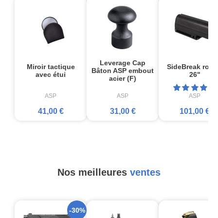
Leverage Cap
Miroir tactique
SideBreak rotat
Bâton ASP embout
avec étui
26"
acier (F)
ASP
ASP
ASP
41,00 €
31,00 €
101,00 €
Nos meilleures
ventes
-30%