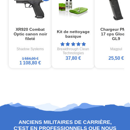
XR920 Combat
Chargeur PMA
Kit de nettoyage
Optic canon noir
17 cps Glock1
basique
fileté
GL9
Shadow Systems
Breakthrough Clean
Magpul
Technologies
37,80 €
25,50 €
1 584,00 €
1 108,80 €
ANCIENS MILITAIRES DE CARRIÈRE,
C'EST EN PROFESSIONNELS QUE NOUS