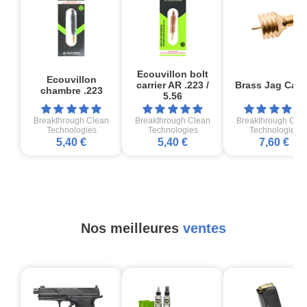
Ecouvillon bolt
Ecouvillon
carrier AR .223 /
Brass Jag Cal 
chambre .223
5.56
Breakthrough Clean
Breakthrough Clean
Breakthrough Cle
Technologies
Technologies
Technologies
5,40 €
5,40 €
7,60 €
Nos meilleures
ventes