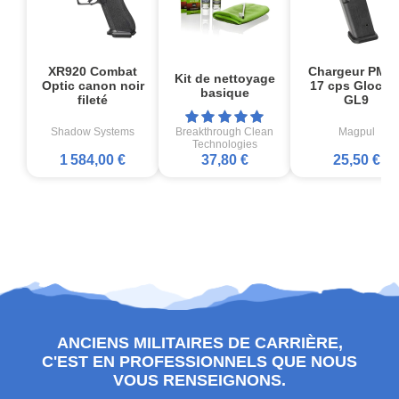
XR920 Combat
Chargeur PMA
Kit de nettoyage
Optic canon noir
17 cps Glock1
basique
fileté
GL9
Shadow Systems
Breakthrough Clean
Magpul
Technologies
1 584,00 €
37,80 €
25,50 €
ANCIENS MILITAIRES DE CARRIÈRE,
C'EST EN PROFESSIONNELS QUE NOUS
VOUS RENSEIGNONS.