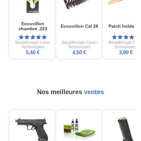
Ecouvillon
Ecouvillon Cal 28
Patch holder .
chambre .223
Breakthrough Clean
Breakthrough Clean
Breakthrough Cle
Technologies
Technologies
Technologies
5,40 €
4,50 €
3,90 €
Nos meilleures
ventes