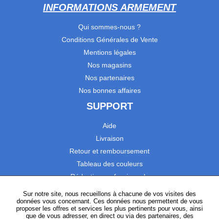
INFORMATIONS ARMEMENT
Qui sommes-nous ?
Conditions Générales de Vente
Mentions légales
Nos magasins
Nos partenaires
Nos bonnes affaires
SUPPORT
Aide
Livraison
Retour et remboursement
Tableau des couleurs
Réduction professionnels
Catalogues
Sur notre site, nous recueillons à chacune de vos visites des
données vous concernant. Ces données nous permettent de vous
Satisfaction Clients
proposer les offres et services les plus pertinents pour vous, ainsi
que de vous adresser, en direct ou via des partenaires, des