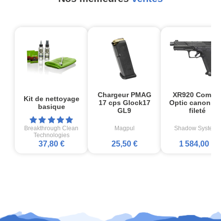
Chargeur PMAG
XR920 Comba
Kit de nettoyage
17 cps Glock17
Optic canon no
basique
GL9
fileté
Breakthrough Clean
Magpul
Shadow Systems
Technologies
37,80 €
25,50 €
1 584,00 €