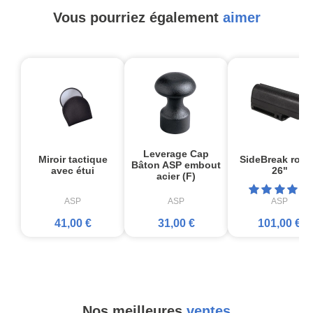
Vous pourriez également
aimer
Leverage Cap
Miroir tactique
SideBreak rotat
Bâton ASP embout
avec étui
26"
acier (F)
ASP
ASP
ASP
41,00 €
31,00 €
101,00 €
Nos meilleures
ventes