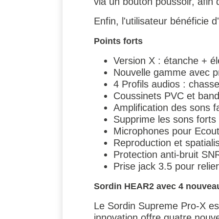
via un bouton poussoir, afin 
Enfin, l'utilisateur bénéfici
Points forts
Version X : étanche + él
Nouvelle gamme avec pr
4 Profils audios : chasse
Coussinets PVC et band
Amplification des sons f
Supprime les sons forts 
Microphones pour Ecout
Reproduction et spatiali
Protection anti-bruit S
Prise jack 3.5 pour reli
Sordin HEAR2 avec 4 nouveau
Le Sordin Supreme Pro-X es
innovation offre quatre nouve