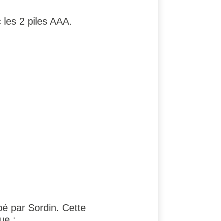
c les 2 piles AAA.
é par Sordin. Cette
que :