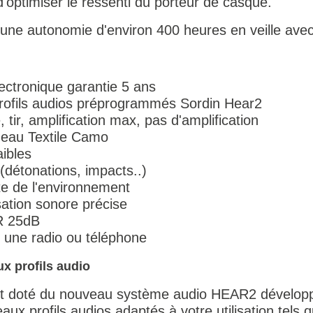
d'optimiser le ressenti du porteur de casque.
e d'une autonomie d'environ 400 heures en veille ave
ectronique garantie 5 ans
ofils audios préprogrammés Sordin Hear2
, tir, amplification max, pas d'amplification
eau Textile Camo
aibles
(détonations, impacts..)
e de l'environnement
sation sonore précise
NR 25dB
er une radio ou téléphone
x profils audio
t doté du nouveau système audio HEAR2 développ
aux profils audios adaptés à votre utilisation tels 