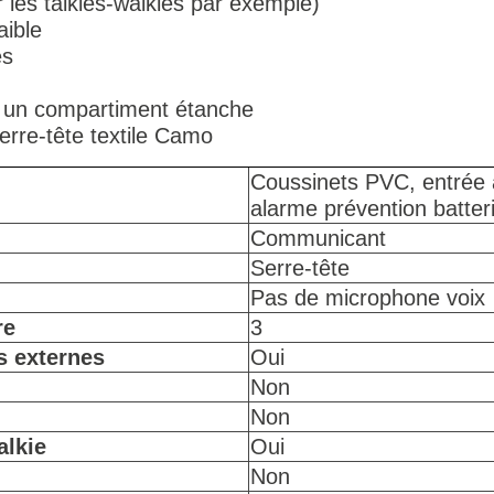
 les talkies-walkies par exemple)
aible
es
s un compartiment étanche
serre-tête textile Camo
Coussinets PVC, entrée a
alarme prévention batteri
Communicant
Serre-tête
Pas de microphone voix
re
3
s externes
Oui
Non
Non
alkie
Oui
Non