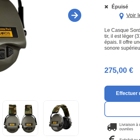
Épuisé
Voir 
Le Casque Sordi
tir, il est léger
épais. Il offre 
sonore supérieur
275,00 €
Effectuer 
Livraison à
ouvrées
Satisfait ou