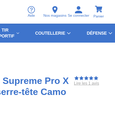
Aide
Nos magasins
Se connecter
Panier
TIR
COUTELLERIE
DÉFENSE
PORTIF
n Supreme Pro X
Lire les 1 avis
 serre-tête Camo
S