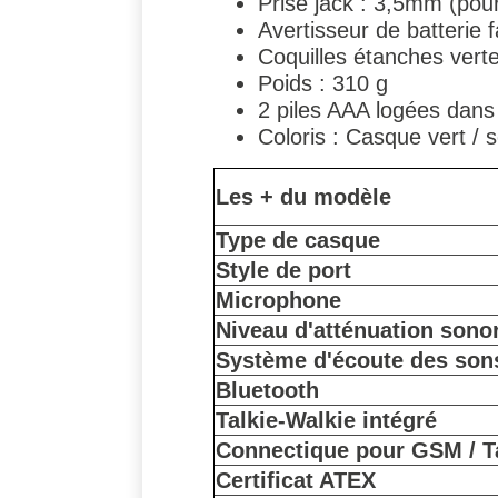
Prise jack : 3,5mm (pour
Avertisseur de batterie f
Coquilles étanches vert
Poids : 310 g
2 piles AAA logées dan
Coloris : Casque vert / 
Les + du modèle
Type de casque
Style de port
Microphone
Niveau d'atténuation sono
Système d'écoute des son
Bluetooth
Talkie-Walkie intégré
Connectique pour GSM / T
Certificat ATEX