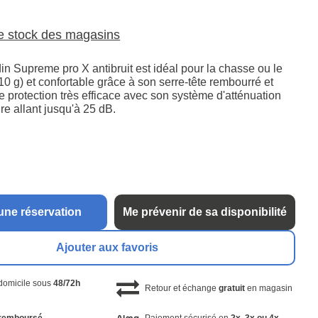
le stock des magasins
n Supreme pro X antibruit est idéal pour la chasse ou le
 (310 g) et confortable grâce à son serre-tête rembourré et
une protection très efficace avec son système d'atténuation
e allant jusqu'à 25 dB.
une réservation
Me prévenir de sa disponibilité
Ajouter aux favoris
 domicile sous
48/72h
Retour et échange
gratuit
en magasin
remboursé
Paiement sécurisé en
2x, 3x ou 4x