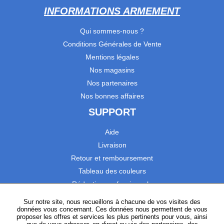
INFORMATIONS ARMEMENT
Qui sommes-nous ?
Conditions Générales de Vente
Mentions légales
Nos magasins
Nos partenaires
Nos bonnes affaires
SUPPORT
Aide
Livraison
Retour et remboursement
Tableau des couleurs
Réduction professionnels
Catalogues
Sur notre site, nous recueillons à chacune de vos visites des
données vous concernant. Ces données nous permettent de vous
Satisfaction Clients
proposer les offres et services les plus pertinents pour vous, ainsi