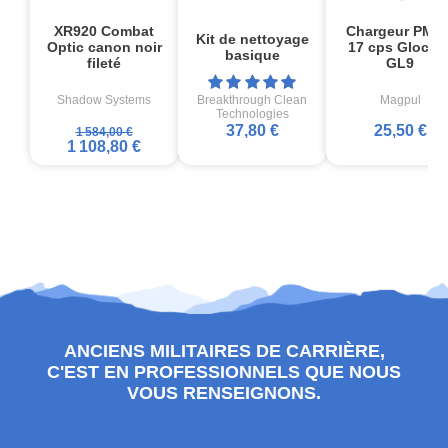
XR920 Combat
Chargeur PMA
Kit de nettoyage
Optic canon noir
17 cps Glock1
basique
fileté
GL9
Shadow Systems
Breakthrough Clean
Magpul
Technologies
37,80 €
25,50 €
1 584,00 €
1 108,80 €
ANCIENS MILITAIRES DE CARRIÈRE,
C'EST EN PROFESSIONNELS QUE NOUS
VOUS RENSEIGNONS.