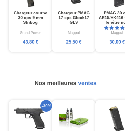
Chargeur courbe
Chargeur PMAG
PMAG 30 cps
30 cps 9 mm
17 cps Glock17
AR15/HK416 Ge
Stribog
GL9
fenêtre noir
Grand Power
Magpul
Magpul
43,80 €
25,50 €
30,00 €
Nos meilleures
ventes
-30%