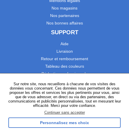
Mentions légales
Nos magasins
Nos partenaires
Nos bonnes affaires
SUPPORT
Aide
Livraison
Retour et remboursement
Tableau des couleurs
Réduction professionnels
Catalogues
Sur notre site, nous recueillons à chacune de vos visites des
données vous concernant. Ces données nous permettent de vous
Satisfaction Clients
proposer les offres et services les plus pertinents pour vous, ainsi
que de vous adresser, en direct ou via des partenaires, des
communications et publicités personnalisées, tout en mesurant leur
SUIVEZ-NOUS
efficacité. Merci pour votre confiance.
Continuer sans accepter
Personnalisez mes choix
Instagram
TikTok
Facebook
YouTube
LinkedIn