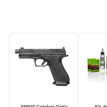
XR920 Combat Optic
Kit d