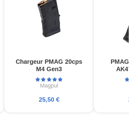
Chargeur PMAG 20cps
PMAG 30
M4 Gen3
AK47/A
Magpul
Ma
25,50 €
27,