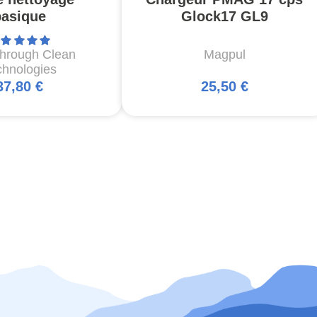
basique
Glock17 GL9
through Clean
Magpul
chnologies
37,80 €
25,50 €