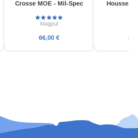
Crosse MOE - Mil-Spec
Housse Pis
Magpul
5
66,00 €
34,