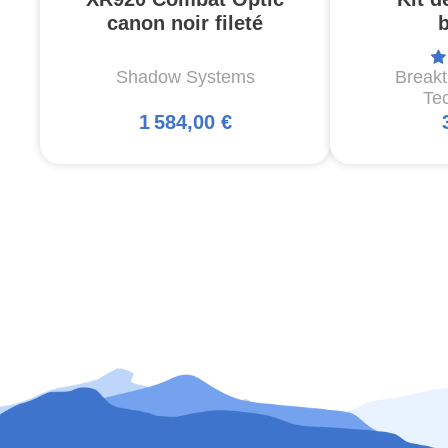
canon noir fileté
Shadow Systems
Break
Te
1 584,00 €