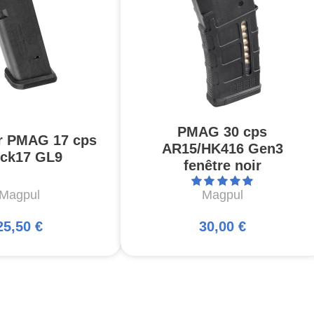
PMAG 30 cps
r PMAG 17 cps
AR15/HK416 Gen3
ck17 GL9
fenêtre noir
Magpul
Magpul
25,50 €
30,00 €