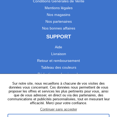
Conditions Générales de Vente
Mentions légales
Nos magasins
Nos partenaires
Nos bonnes affaires
SUPPORT
Aide
Livraison
Retour et remboursement
Tableau des couleurs
Réduction professionnels
Catalogues
Sur notre site, nous recueillons à chacune de vos visites des
données vous concernant. Ces données nous permettent de vous
Satisfaction Clients
proposer les offres et services les plus pertinents pour vous, ainsi
que de vous adresser, en direct ou via des partenaires, des
communications et publicités personnalisées, tout en mesurant leur
SUIVEZ-NOUS
efficacité. Merci pour votre confiance.
Continuer sans accepter