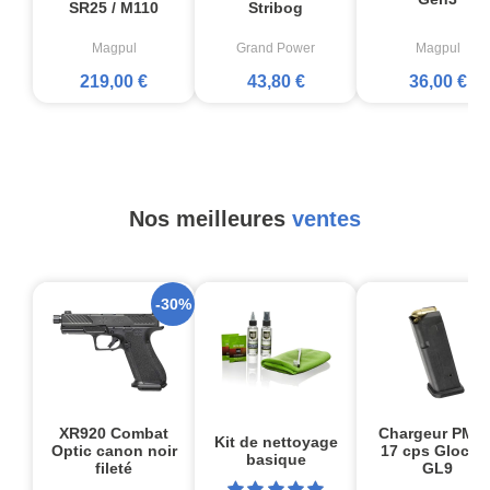
SR25 / M110
Stribog
Magpul
Grand Power
Magpul
219,00 €
43,80 €
36,00 €
Nos meilleures
ventes
-30%
XR920 Combat
Chargeur PMA
Kit de nettoyage
Optic canon noir
17 cps Glock1
basique
fileté
GL9