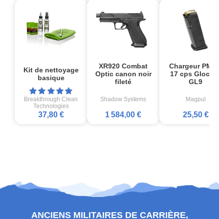
XR920 Combat
Chargeur PMA
Kit de nettoyage
Optic canon noir
17 cps Glock1
basique
fileté
GL9
Breakthrough Clean
Shadow Systems
Magpul
Technologies
37,80 €
1 584,00 €
25,50 €
ANCIENS MILITAIRES DE CARRIÈRE,