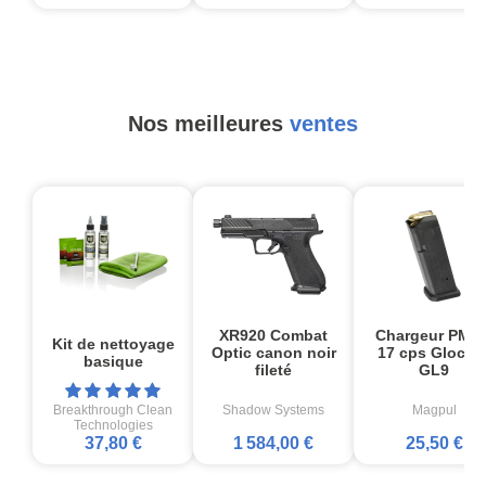
Nos meilleures
ventes
XR920 Combat
Chargeur PMA
Kit de nettoyage
Optic canon noir
17 cps Glock1
basique
fileté
GL9
Breakthrough Clean
Shadow Systems
Magpul
Technologies
37,80 €
1 584,00 €
25,50 €