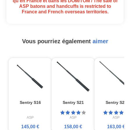
qu'en France et dans les DOM/TOM / The sale of
ASP batons and handcuffs is restricted to
France and French overseas territories.
Vous pourriez également
aimer
Sentry S16
Sentry S21
Sentry S26
ASP
ASP
ASP
145,00 €
158,00 €
163,00 €