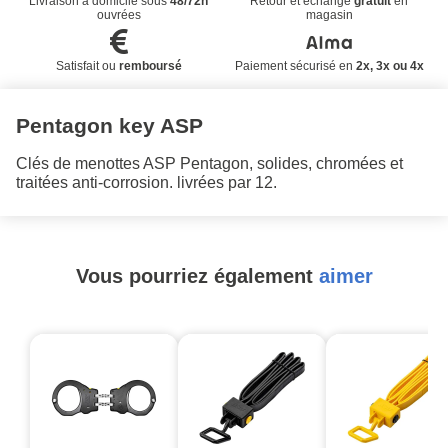
Livraison à domicile sous
48/72h
Retour et échange
gratuit
en
ouvrées
magasin
Satisfait ou
remboursé
Paiement sécurisé en
2x, 3x ou 4x
Pentagon key ASP
Clés de menottes ASP Pentagon, solides, chromées et
traitées anti-corrosion. livrées par 12.
Vous pourriez également
aimer