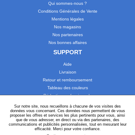
Qui sommes-nous ?
Conditions Générales de Vente
Mentions légales
Nos magasins
Nos partenaires
Nos bonnes affaires
SUPPORT
Aide
Livraison
Retour et remboursement
Tableau des couleurs
Réduction professionnels
Catalogues
Sur notre site, nous recueillons à chacune de vos visites des
données vous concernant. Ces données nous permettent de vous
Satisfaction Clients
proposer les offres et services les plus pertinents pour vous, ainsi
que de vous adresser, en direct ou via des partenaires, des
communications et publicités personnalisées, tout en mesurant leur
SUIVEZ-NOUS
efficacité. Merci pour votre confiance.