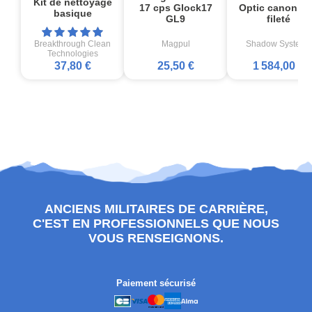
Kit de nettoyage
17 cps Glock17
Optic canon no
basique
GL9
fileté
Breakthrough Clean
Magpul
Shadow Systems
Technologies
37,80 €
25,50 €
1 584,00 €
ANCIENS MILITAIRES DE CARRIÈRE,
C'EST EN PROFESSIONNELS QUE NOUS
VOUS RENSEIGNONS.
Paiement sécurisé