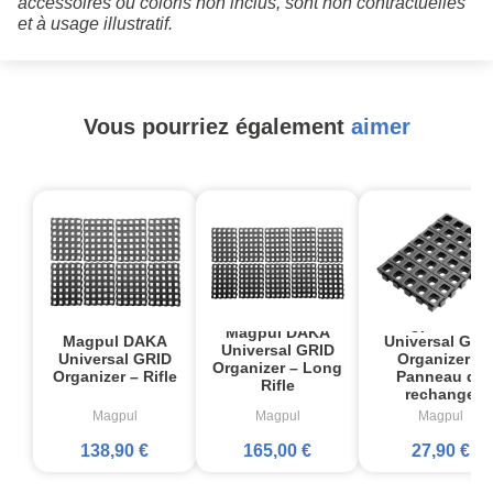
accessoires ou coloris non inclus, sont non contractuelles
et à usage illustratif.
Vous pourriez également
aimer
Magpul DAKA
Magpul DAKA
Magpul DAKA
Universal GRI
Universal GRID
Universal GRID
Organizer –
Organizer – Long
Organizer – Rifle
Panneau de
Rifle
rechange
Magpul
Magpul
Magpul
138,90 €
165,00 €
27,90 €