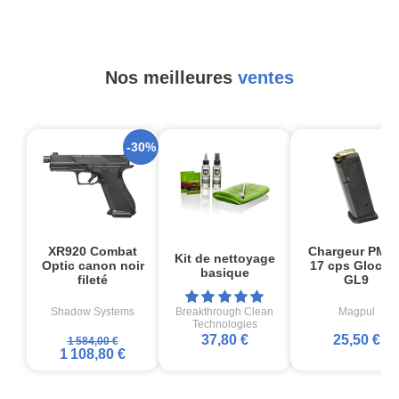
Nos meilleures
ventes
-30%
XR920 Combat
Chargeur PMA
Kit de nettoyage
Optic canon noir
17 cps Glock1
basique
fileté
GL9
Shadow Systems
Breakthrough Clean
Magpul
Technologies
37,80 €
25,50 €
1 584,00 €
1 108,80 €