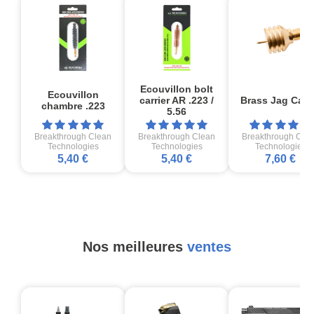
Ecouvillon bolt
Ecouvillon
carrier AR .223 /
Brass Jag Cal 
chambre .223
5.56
Breakthrough Clean
Breakthrough Clean
Breakthrough Cle
Technologies
Technologies
Technologies
5,40 €
5,40 €
7,60 €
Nos meilleures
ventes