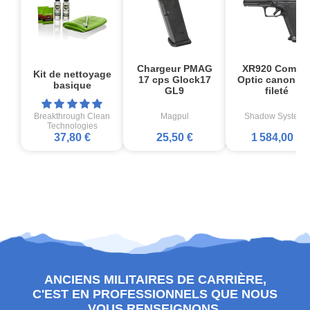
Chargeur PMAG
XR920 Comba
Kit de nettoyage
17 cps Glock17
Optic canon no
basique
GL9
fileté
Breakthrough Clean
Magpul
Shadow Systems
Technologies
37,80 €
25,50 €
1 584,00 €
ANCIENS MILITAIRES DE CARRIÈRE,
C'EST EN PROFESSIONNELS QUE NOUS
VOUS RENSEIGNONS.