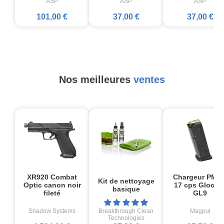
ASP
ASP
ASP
101,00 €
37,00 €
37,00 €
Nos meilleures
ventes
XR920 Combat
Chargeur PMA
Kit de nettoyage
Optic canon noir
17 cps Glock1
basique
fileté
GL9
Shadow Systems
Breakthrough Clean
Magpul
Technologies