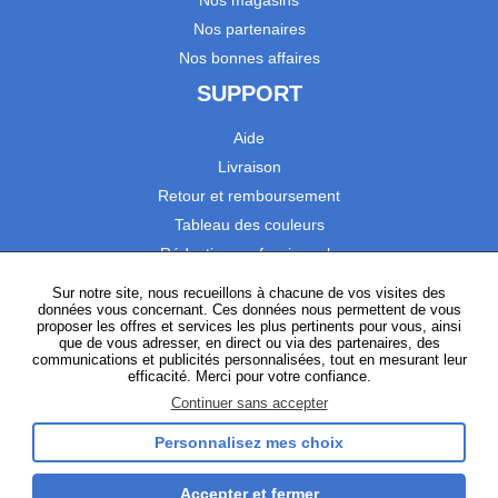
Nos partenaires
Nos bonnes affaires
SUPPORT
Aide
Livraison
Retour et remboursement
Tableau des couleurs
Réduction professionnels
Catalogues
Sur notre site, nous recueillons à chacune de vos visites des
données vous concernant. Ces données nous permettent de vous
Satisfaction Clients
proposer les offres et services les plus pertinents pour vous, ainsi
que de vous adresser, en direct ou via des partenaires, des
communications et publicités personnalisées, tout en mesurant leur
SUIVEZ-NOUS
efficacité. Merci pour votre confiance.
Continuer sans accepter
Personnalisez mes choix
Instagram
TikTok
Facebook
YouTube
LinkedIn
Accepter et fermer