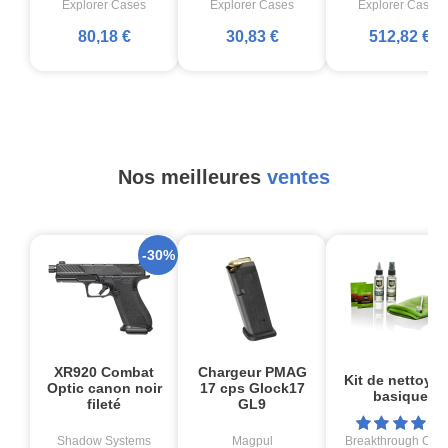
Explorer Cases
Explorer Cases
Explorer Cases
80,18 €
30,83 €
512,82 €
Nos meilleures
ventes
-30%
XR920 Combat
Chargeur PMAG
Kit de nettoya
Optic canon noir
17 cps Glock17
basique
fileté
GL9
Shadow Systems
Magpul
Breakthrough Cle