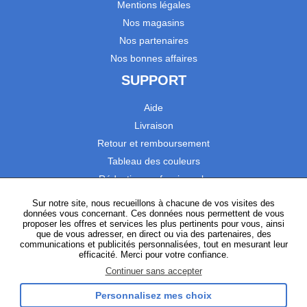
Mentions légales
Nos magasins
Nos partenaires
Nos bonnes affaires
SUPPORT
Aide
Livraison
Retour et remboursement
Tableau des couleurs
Réduction professionnels
Catalogues
Sur notre site, nous recueillons à chacune de vos visites des
données vous concernant. Ces données nous permettent de vous
Satisfaction Clients
proposer les offres et services les plus pertinents pour vous, ainsi
que de vous adresser, en direct ou via des partenaires, des
communications et publicités personnalisées, tout en mesurant leur
SUIVEZ-NOUS
efficacité. Merci pour votre confiance.
Continuer sans accepter
Personnalisez mes choix
Instagram
TikTok
Facebook
YouTube
LinkedIn