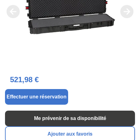
521,98 €
Effectuer une réservation
Me prévenir de sa disponibilité
Ajouter aux favoris