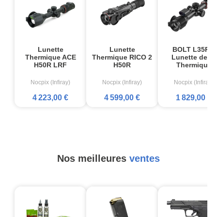
Lunette
Lunette
BOLT L35R –
Thermique ACE
Thermique RICO 2
Lunette de tir
H50R LRF
H50R
Thermique
Nocpix (Infiray)
Nocpix (Infiray)
Nocpix (Infiray)
4 223,00 €
4 599,00 €
1 829,00 €
Nos meilleures
ventes