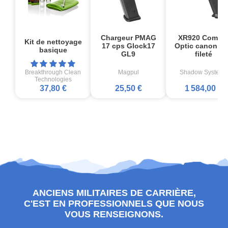
Chargeur PMAG
XR920 Comba
Kit de nettoyage
17 cps Glock17
Optic canon no
basique
GL9
fileté
Breakthrough Clean
Magpul
Shadow Systems
Technologies
37,80 €
25,50 €
1 584,00 €
ANCIENS MILITAIRES DE CARRIÈRE,
C'EST EN PROFESSIONNELS QUE NOUS
VOUS RENSEIGNONS.