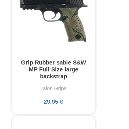
Grip Rubber sable S&W
MP Full Size large
backstrap
Talon Grips
29,95 €