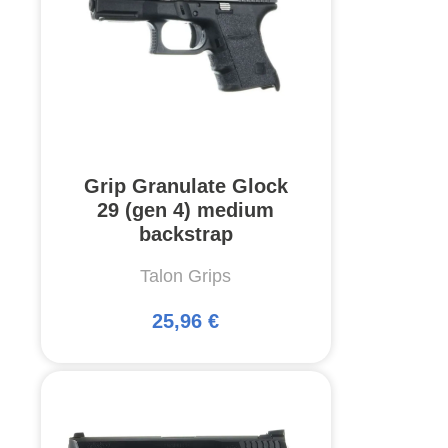
Grip Granulate Glock
29 (gen 4) medium
backstrap
Talon Grips
25,96 €