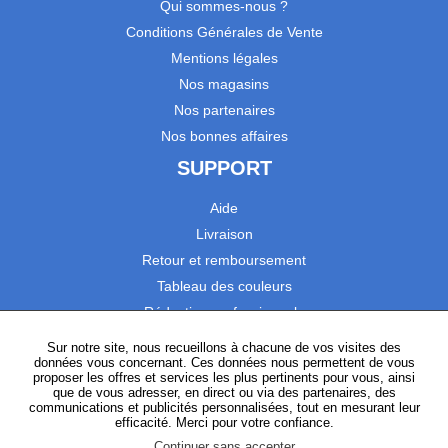
Qui sommes-nous ?
Conditions Générales de Vente
Mentions légales
Nos magasins
Nos partenaires
Nos bonnes affaires
SUPPORT
Aide
Livraison
Retour et remboursement
Tableau des couleurs
Réduction professionnels
Catalogues
Sur notre site, nous recueillons à chacune de vos visites des
données vous concernant. Ces données nous permettent de vous
Satisfaction Clients
proposer les offres et services les plus pertinents pour vous, ainsi
que de vous adresser, en direct ou via des partenaires, des
communications et publicités personnalisées, tout en mesurant leur
SUIVEZ-NOUS
efficacité. Merci pour votre confiance.
Continuer sans accepter