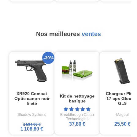
Nos meilleures
ventes
-30%
XR920 Combat
Chargeur PMA
Kit de nettoyage
Optic canon noir
17 cps Glock1
basique
fileté
GL9
Shadow Systems
Breakthrough Clean
Magpul
Technologies
37,80 €
25,50 €
1 584,00 €
1 108,80 €