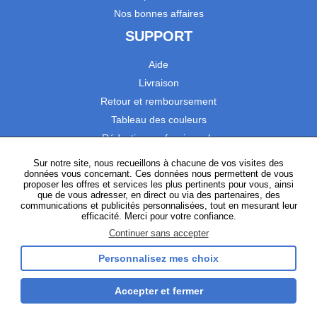
Nos bonnes affaires
SUPPORT
Aide
Livraison
Retour et remboursement
Tableau des couleurs
Réduction professionnels
Catalogues
Sur notre site, nous recueillons à chacune de vos visites des
données vous concernant. Ces données nous permettent de vous
Satisfaction Clients
proposer les offres et services les plus pertinents pour vous, ainsi
que de vous adresser, en direct ou via des partenaires, des
communications et publicités personnalisées, tout en mesurant leur
SUIVEZ-NOUS
efficacité. Merci pour votre confiance.
Continuer sans accepter
Personnalisez mes choix
Instagram
TikTok
Facebook
YouTube
LinkedIn
Accepter et fermer
Gestion des cookies
Plan du site