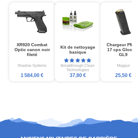
XR920 Combat
Chargeur PMA
Kit de nettoyage
Optic canon noir
17 cps Glock1
basique
fileté
GL9
Shadow Systems
Breakthrough Clean
Magpul
Technologies
1 584,00 €
37,80 €
25,50 €