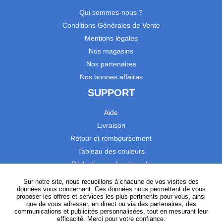
Qui sommes-nous ?
Conditions Générales de Vente
Mentions légales
Nos magasins
Nos partenaires
Nos bonnes affaires
SUPPORT
Aide
Livraison
Retour et remboursement
Tableau des couleurs
Réduction professionnels
Catalogues
Sur notre site, nous recueillons à chacune de vos visites des
données vous concernant. Ces données nous permettent de vous
Satisfaction Clients
proposer les offres et services les plus pertinents pour vous, ainsi
que de vous adresser, en direct ou via des partenaires, des
communications et publicités personnalisées, tout en mesurant leur
SUIVEZ-NOUS
efficacité. Merci pour votre confiance.