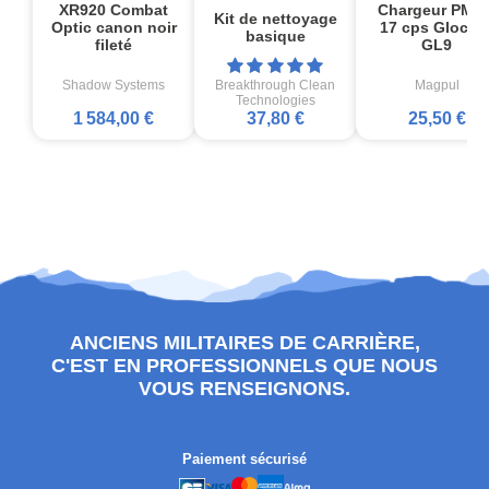
XR920 Combat
Chargeur PMA
Kit de nettoyage
Optic canon noir
17 cps Glock1
basique
fileté
GL9
Shadow Systems
Breakthrough Clean
Magpul
Technologies
1 584,00 €
37,80 €
25,50 €
ANCIENS MILITAIRES DE CARRIÈRE,
C'EST EN PROFESSIONNELS QUE NOUS
VOUS RENSEIGNONS.
Paiement sécurisé