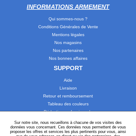
INFORMATIONS ARMEMENT
Qui sommes-nous ?
Conditions Générales de Vente
Mentions légales
Nos magasins
Nos partenaires
Nos bonnes affaires
SUPPORT
Aide
Livraison
Retour et remboursement
Tableau des couleurs
Réduction professionnels
Catalogues
Sur notre site, nous recueillons à chacune de vos visites des
données vous concernant. Ces données nous permettent de vous
Satisfaction Clients
proposer les offres et services les plus pertinents pour vous, ainsi