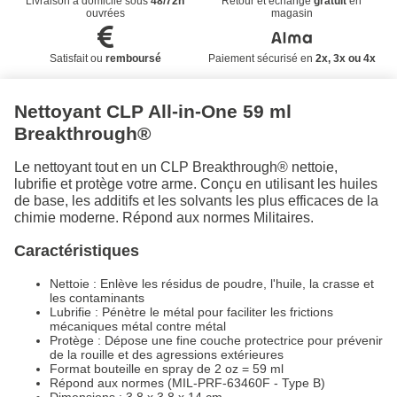
Livraison à domicile sous
48/72h
Retour et échange
gratuit
en
ouvrées
magasin
Satisfait ou
remboursé
Paiement sécurisé en
2x, 3x ou 4x
Nettoyant CLP All-in-One 59 ml
Breakthrough®
Le nettoyant tout en un CLP Breakthrough® nettoie,
lubrifie et protège votre arme. Conçu en utilisant les huiles
de base, les additifs et les solvants les plus efficaces de la
chimie moderne. Répond aux normes Militaires.
Caractéristiques
Nettoie : Enlève les résidus de poudre, l'huile, la crasse et
les contaminants
Lubrifie : Pénètre le métal pour faciliter les frictions
mécaniques métal contre métal
Protège : Dépose une fine couche protectrice pour prévenir
de la rouille et des agressions extérieures
Format bouteille en spray de 2 oz = 59 ml
Répond aux normes (MIL-PRF-63460F - Type B)
Dimensions : 3.8 x 3.8 x 14 cm