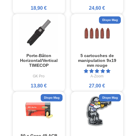
18,90 €
24,60 €
Dispo Mag
Porte-Bâton
5 cartouches de
Horizontal/Vertical
manipulation 9x19
TIMECOP
mm rouge
GK Pro
A-Zoom
13,80 €
27,00 €
Dispo Mag
Dispo Mag
50 x Geco 45 ACP