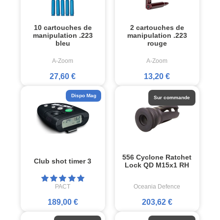
10 cartouches de
2 cartouches de
manipulation .223
manipulation .223
bleu
rouge
A-Zoom
A-Zoom
27,60 €
13,20 €
Dispo Mag
Sur commande
556 Cyclone Ratchet
Club shot timer 3
Lock QD M15x1 RH
PACT
Oceania Defence
189,00 €
203,62 €