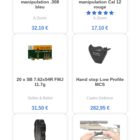
manipulation .308
manipulation Cal 12
bleu
rouge
A-Zoom
A-Zoom
32,10 €
17,10 €
20 x SB 7.62x54R FMJ
Hand stop Low Profile
11.7g
MCS
Sellier & Bellot
Cadex Defence
31,50 €
282,95 €