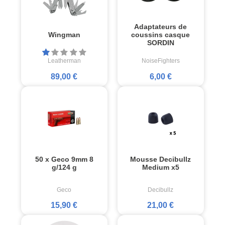
Adaptateurs de
Wingman
coussins casque
SORDIN
Leatherman
NoiseFighters
89,00 €
6,00 €
50 x Geco 9mm 8
Mousse Decibullz
g/124 g
Medium x5
Geco
Decibullz
15,90 €
21,00 €