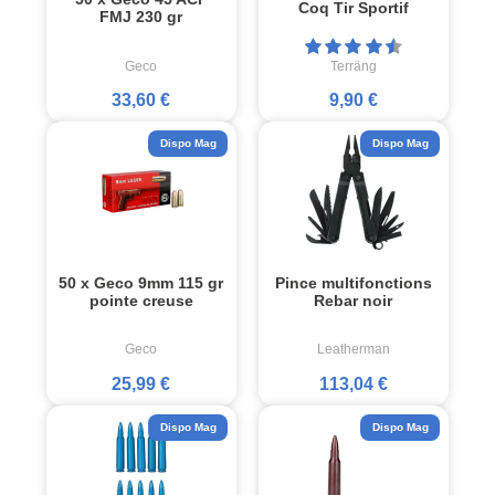
Coq Tir Sportif
FMJ 230 gr
Geco
Terräng
33,60 €
9,90 €
Dispo Mag
Dispo Mag
50 x Geco 9mm 115 gr
Pince multifonctions
pointe creuse
Rebar noir
Geco
Leatherman
25,99 €
113,04 €
Dispo Mag
Dispo Mag