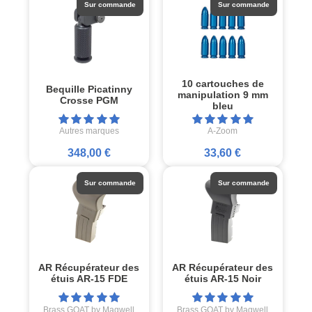
Sur commande
Sur commande
10 cartouches de
Bequille Picatinny
manipulation 9 mm
Crosse PGM
bleu
Autres marques
A-Zoom
348,00 €
33,60 €
Sur commande
Sur commande
AR Récupérateur des
AR Récupérateur des
étuis AR-15 FDE
étuis AR-15 Noir
Brass GOAT by Magwell
Brass GOAT by Magwell