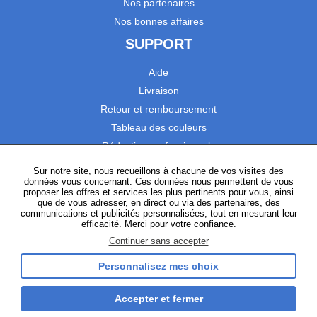
Nos partenaires
Nos bonnes affaires
SUPPORT
Aide
Livraison
Retour et remboursement
Tableau des couleurs
Réduction professionnels
Catalogues
Sur notre site, nous recueillons à chacune de vos visites des
données vous concernant. Ces données nous permettent de vous
Satisfaction Clients
proposer les offres et services les plus pertinents pour vous, ainsi
que de vous adresser, en direct ou via des partenaires, des
communications et publicités personnalisées, tout en mesurant leur
SUIVEZ-NOUS
efficacité. Merci pour votre confiance.
Continuer sans accepter
Personnalisez mes choix
Instagram
TikTok
Facebook
YouTube
LinkedIn
Accepter et fermer
Gestion des cookies