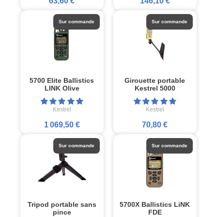
63,60 €
146,10 €
Sur commande
Sur commande
5700 Elite Ballistics
Girouette portable
LINK Olive
Kestrel 5000
Kestrel
Kestrel
1 069,50 €
70,80 €
Sur commande
Sur commande
Tripod portable sans
5700X Ballistics LiNK
pince
FDE