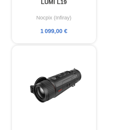
LUMI L19
Nocpix (Infiray)
1 099,00 €