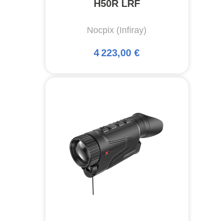
H50R LRF
Nocpix (Infiray)
4 223,00 €