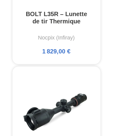
BOLT L35R – Lunette
de tir Thermique
Nocpix (Infiray)
1 829,00 €