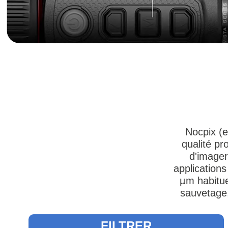
Nocpix (e
qualité pr
d'imager
applications
µm habitue
sauvetage,
FILTRER