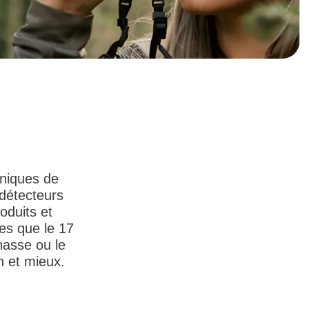
oniques de
 détecteurs
oduits et
ées que le 17
hasse ou le
n et mieux.